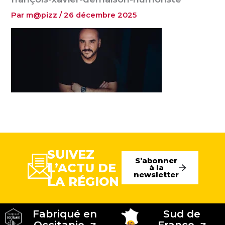
Par
m@pizz
/
26 décembre 2025
SUIVEZ
S’abonner
L’ACTU DE
à la
newsletter
LA RÉGION
Fabriqué en
Sud de
Occitanie
France