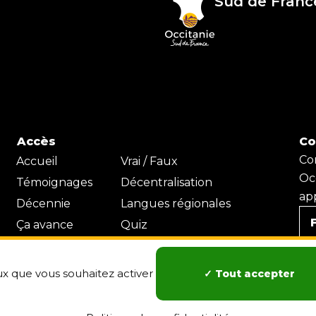
Sud de Fran
Accès
Co
Co
Accueil
Vrai / Faux
Oc
Témoignages
Décentralisation
app
Décennie
Langues régionales
Ça avance
Quiz
Territoire
-
t
eux que vous souhaitez activer
Tout accepter
i
t