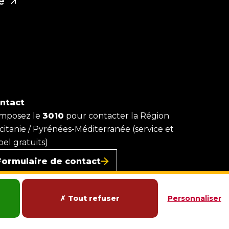
ce
ntact
mposez le
3010
pour contacter la Région
citanie / Pyrénées-Méditerranée (service et
el gratuits)
Formulaire de contact
X
F
Y
I
L
a
o
n
i
c
u
s
n
Tout refuser
Personnaliser
w
e
t
t
k
b
u
a
e
o
b
g
d